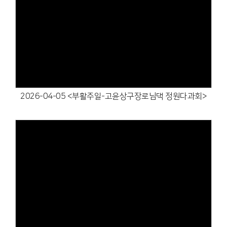
Views
2026-04-05 <부활주일-고윤상구장로님댁 정원다과회>
Views