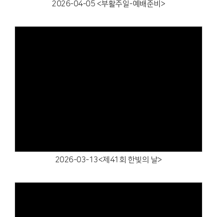
2026-04-05 <부활주일-예배준비>
Views
2026-03-13<제41회 한빛의 날>