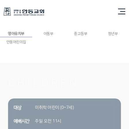
영아유치부
영아유치부
아동부
중고등부
청년부
안동어린이집
CHILDREN
미취학 어린이 (0~7세)
대상
주일 오전 11시
예배시간