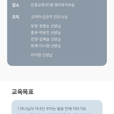
안동교회 B1층 영아유치부실
장소
교역자-김은주 전도사님
조직
부장-장형순 선생님
총무-박유진 선생님
찬양-김예슬 선생님
회계-이시원 선생님
이지영 선생님
교육목표
1.
하나님의 자녀인 우리는 말씀 안에 자라가요