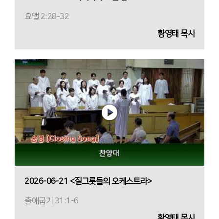
요앨 2:28-32
황영태 목사
2026-06-21 <질그릇들의 오케스트라>
출애굽기 31:1-6
황영태 목사