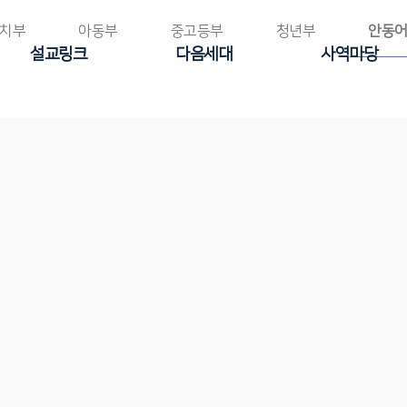
치부
아동부
중고등부
청년부
안동
설교링크
다음세대
사역마당