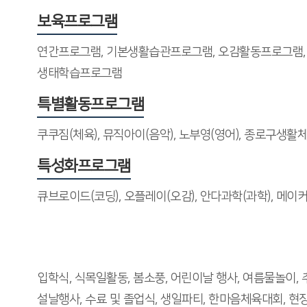
보육프로그램
연간프로그램, 기본생활습관프로그램, 오감활동프로그램,
생태학습프로그램
특별활동프로그램
쿠쿠짐(체육), 뮤직아이(음악), 노부영(영어), 종로구생활
특성화프로그램
큐브로이드(코딩), 오플레이(오감), 안다과학(과학), 메이
입학식, 식목일활동, 봄소풍, 어린이날 행사, 여름물놀이,
설날행사, 수료 및 졸업식, 생일파티, 한마음체육대회, 현장