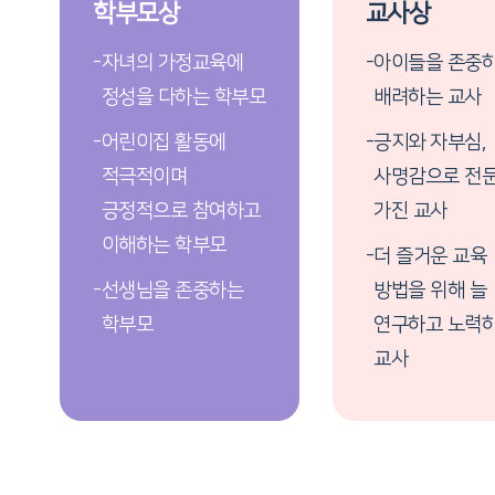
학부모상
교사상
-
자녀의 가정교육에
-
아이들을 존중
정성을 다하는 학부모
배려하는 교사
-
어린이집 활동에
-
긍지와 자부심,
적극적이며
사명감으로 전
긍정적으로 참여하고
가진 교사
이해하는 학부모
-
더 즐거운 교육
-
선생님을 존중하는
방법을 위해 늘
학부모
연구하고 노력
교사