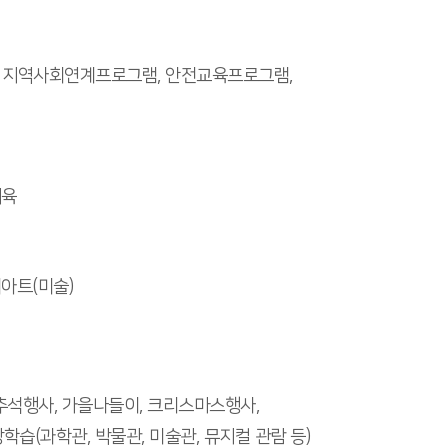
 지역사회연계프로그램, 안전교육프로그램,
체육
커아트(미술)
 추석행사, 가을나들이, 크리스마스행사,
학습(과학관, 박물관, 미술관, 뮤지컬 관람 등)