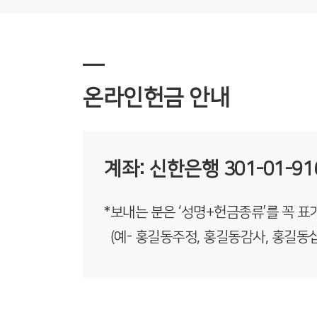
온라인헌금 안내
계좌: 신한은행 301-01-9
*
보내는 분은 ‘성명+헌금종류’를 꼭 
(예- 홍길동주정, 홍길동감사, 홍길동