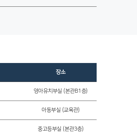
장소
영아유치부실 (본관B1층)
아동부실 (교육관)
중고등부실 (본관3층)