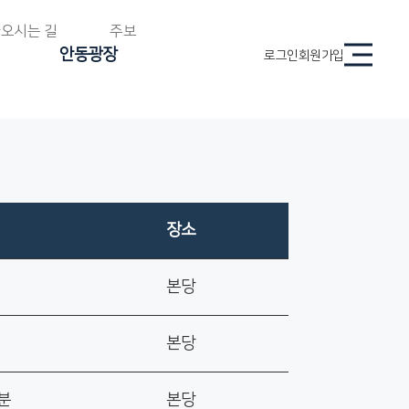
오시는 길
주보
안동광장
로그인
회원가입
장소
본당
본당
0분
본당