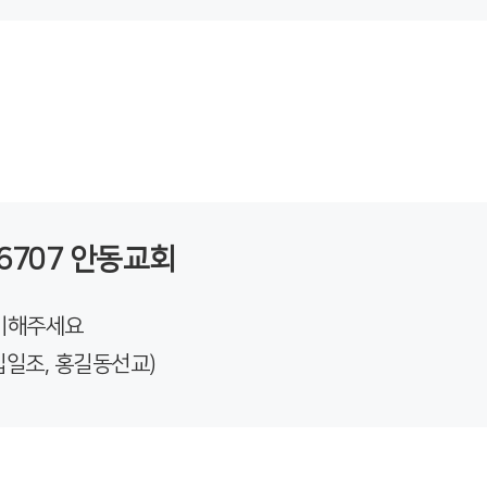
16707 안동교회
표기해주세요
십일조, 홍길동선교)