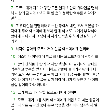
니
7
모르드개
가 자기가 당한 모든 일과
하만
이
유다
인을 멸하
려고 왕의 금고에 바치기로 한 은의 정확한 액수를
하닥
에게
말하고
8
또
유다
인을 진멸하라고
수산
궁에서 내린 조서 초본을
하
닥
에게 주어
에스더
에게 보여 알게 하고 또 그에게 부탁하여
왕에게 나아가서 그 앞에서 자기 민족을 위하여 간절히 구하
라 하니
9
하닥
이 돌아와
모르드개
의 말을
에스더
에게 알리매
10
에스더
가
하닥
에게 이르되 너는
모르드개
에게 전하기를
11
왕의 신하들과 왕의 각 지방 백성이 다 알거니와 남녀를
막론하고 부름을 받지 아니하고 안뜰에 들어가서 왕에게 나
가면 오직 죽이는 법이요 왕이 그 자에게 금 규를 내밀어야 살
것이라 이제 내가 부름을 입어 왕에게 나가지 못한 지가 이미
삼십 일이라 하라 하니라
12
그가
에스더
의 말을
모르드개
에게 전하매
13
모르드개
가 그를 시켜
에스더
에게 회답하되 너는 왕궁에
있으니 모든
유다
인 중에 홀로 목숨을 건지리라 생각하지 말