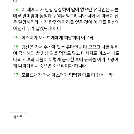
라
14
이 때에 네가 만일 잠잠하여 말이 없으면
유다
인은 다른
데로 말미암아 놓임과 구원을 얻으려니와 너와 네 아버지 집
은 멸망하리라 네가 왕후의 자리를 얻은 것이 이 때를 위함이
아닌지 누가 알겠느냐 하니
15
에스더
가
모르드개
에게 회답하여 이르되
16
당신은 가서
수산
에 있는
유다
인을 다 모으고 나를 위하
여 금식하되 밤낮 삼 일을 먹지도 말고 마시지도 마소서 나도
나의 시녀와 더불어 이렇게 금식한 후에 규례를 어기고 왕에
게 나아가리니 죽으면 죽으리이다 하니라
17
모르드개
가 가서
에스더
가 명령한 대로 다 행하니라
리스트