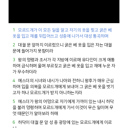
1
모르드개
가 이 모든 일을 알고 자기의 옷을 찢고 굵은 베
옷을 입고 재를 뒤집어쓰고 성중에 나가서 대성 통곡하며
2
대궐 문 앞까지 이르렀으니 굵은 베 옷을 입은 자는 대궐
문에 들어가지 못함이라
3
왕의 명령과 조서가 각 지방에 이르매
유다
인이 크게 애통
하여 금식하며 울며 부르짖고 굵은 베 옷을 입고 재에 누운 자
가 무수하더라
4
에스더
의 시녀와 내시가 나아와 전하니 왕후가 매우 근심
하여 입을 의복을
모르드개
에게 보내어 그 굵은 베 옷을 벗기
고자 하나
모르드개
가 받지 아니하는지라
5
에스더
가 왕의 어명으로 자기에게 가까이 있는 내시
하닥
을 불러 명령하여
모르드개
에게 가서 이것이 무슨 일이며 무
엇 때문인가 알아보라 하매
6
하닥
이 대궐 문 앞 성 중 광장에 있는
모르드개
에게 이르