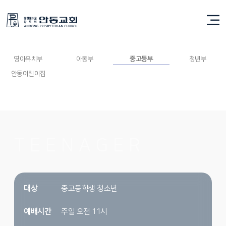
중고등부
영아유치부
아동부
중고등부
청년부
안동어린이집
TEENAGER
대상
중고등학생 청소년
예배시간
주일 오전 11시