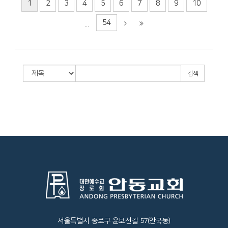
1
2
3
4
5
6
7
8
9
10
54
...
검색
서울특별시 종로구 윤보선길 57(안국동)